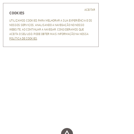
Fechar
EN
PT
Início
ACEITAR
COOKIES
Central Arquitectos
UTILIZAMOS COOKIES PARA MELHORAR A SUA EXPERIÊNCIA E OS
CENTRAL ARQUITECTOS
NOSSOS SERVIÇOS, ANALISANDO A NAVEGAÇÃO NO NOSSO
INSCRIÇÃO
WEBSITE. AO CONTINUAR A NAVEGAR, CONSIDERAMOS QUE
Equipa
ACEITA O SEU USO. PODE OBTER MAIS INFORMAÇÃO NA NOSSA
NEWSLETTER
Clientes
POLÍTICA DE COOKIES
.
CA no mundo
História
Recrutamento
Projectos
Press
SCROLL
Newsletter
NEWSLETTER
Inscrição
Remoção
INSCRIÇÃO DE NEWSLETTER
Arquivo
Contactos
A Central Arquitectos oferece aos seus clientes, parceiros e
colaboradores as mais recentes notícias acerca do sector de
Política de privacidade
actividade em que se insere. Não pactuamos com publicidade e os seus