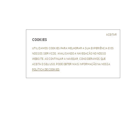
EN
PT
ACEITAR
COOKIES
UTILIZAMOS COOKIES PARA MELHORAR A SUA EXPERIÊNCIA E OS
NOSSOS SERVIÇOS, ANALISANDO A NAVEGAÇÃO NO NOSSO
EA
WEBSITE. AO CONTINUAR A NAVEGAR, CONSIDERAMOS QUE
5 M2
ACEITA O SEU USO. PODE OBTER MAIS INFORMAÇÃO NA NOSSA
EGORIAS
POLÍTICA DE COOKIES
.
BITAÇÃO