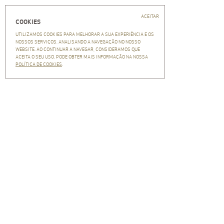
Fechar
EN
PT
Início
ACEITAR
COOKIES
Central Arquitectos
EDIFÍCIO JCF
UTILIZAMOS COOKIES PARA MELHORAR A SUA EXPERIÊNCIA E OS
CENTRAL ARQUITECTOS
NOSSOS SERVIÇOS, ANALISANDO A NAVEGAÇÃO NO NOSSO
WEBSITE. AO CONTINUAR A NAVEGAR, CONSIDERAMOS QUE
Equipa
ACEITA O SEU USO. PODE OBTER MAIS INFORMAÇÃO NA NOSSA
Clientes
POLÍTICA DE COOKIES
.
LOCALIZAÇÃO
CA no mundo
BRAGA, PORTUGAL
História
ANO
Recrutamento
2020
Projectos
PROMOTOR
Press
CASTRO & FILHOS, S.A.
Newsletter
TERRENO
NEWSLETTER
2596 M2
Inscrição
ÁREA
Remoção
6941 M2
Arquivo
CATEGORIAS
Contactos
HABITAÇÃO
Política de privacidade